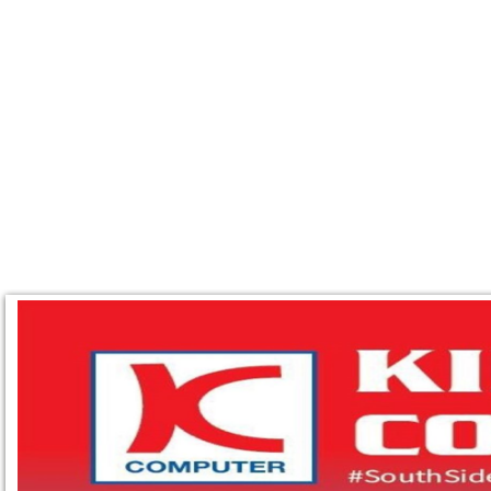
TRANG CHỦ
GIỚI THIỆU
SẢN PHẨM
BẢNG BÁO GI