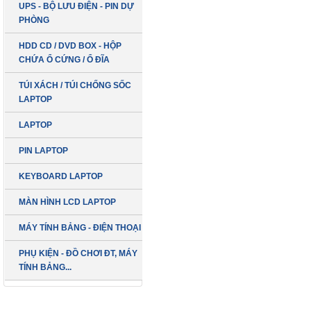
UPS - BỘ LƯU ĐIỆN - PIN DỰ
PHÒNG
HDD CD / DVD BOX - HỘP
CHỨA Ổ CỨNG / Ổ ĐĨA
TÚI XÁCH / TÚI CHỐNG SỐC
LAPTOP
LAPTOP
PIN LAPTOP
KEYBOARD LAPTOP
MÀN HÌNH LCD LAPTOP
MÁY TÍNH BẢNG - ĐIỆN THOẠI
PHỤ KIỆN - ĐỒ CHƠI ĐT, MÁY
TÍNH BẢNG...
LCD 19 inch
DELL Vuông Box
SẢN PHẨM MỚI
( Hàng Công Ty