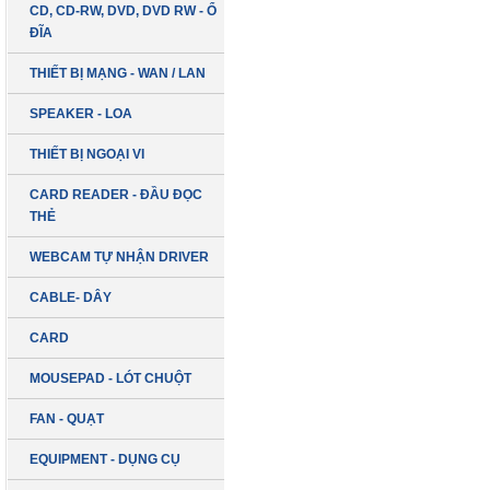
CD, CD-RW, DVD, DVD RW - Ổ
ĐĨA
THIẾT BỊ MẠNG - WAN / LAN
SPEAKER - LOA
THIẾT BỊ NGOẠI VI
CARD READER - ĐẦU ĐỌC
THẺ
WEBCAM TỰ NHẬN DRIVER
CABLE- DÂY
CARD
MOUSEPAD - LÓT CHUỘT
FAN - QUẠT
EQUIPMENT - DỤNG CỤ