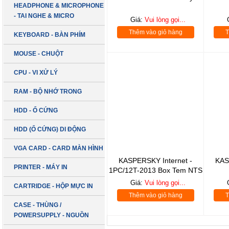
HEADPHONE & MICROPHONE
- TAI NGHE & MICRO
Giá:
Vui lòng gọi...
Thêm vào giỏ hàng
T
KEYBOARD - BÀN PHÍM
MOUSE - CHUỘT
CPU - VI XỬ LÝ
RAM - BỘ NHỚ TRONG
HDD - Ổ CỨNG
HDD (Ổ CỨNG) DI ĐỘNG
VGA CARD - CARD MÀN HÌNH
KASPERSKY Internet -
KAS
PRINTER - MÁY IN
1PC/12T-2013 Box Tem NTS
Giá:
Vui lòng gọi...
CARTRIDGE - HỘP MỰC IN
Thêm vào giỏ hàng
T
CASE - THÙNG /
POWERSUPPLY - NGUỒN