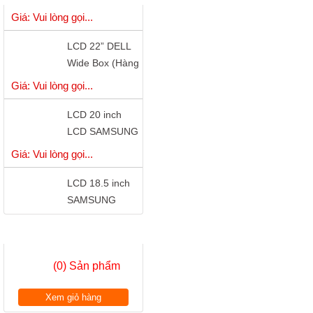
Giá: Vui lòng gọi...
)
LCD 22” DELL
Wide Box (Hàng
Công Ty)
Giá: Vui lòng gọi...
LCD 20 inch
LCD SAMSUNG
S20B300B - LED
Giá: Vui lòng gọi...
LCD 18.5 inch
SAMSUNG
S19A150 - LED
Giá: Vui lòng gọi...
có cổng DVI
GIỎ HÀNG
LCD 18.5 inch
LG W1942 Wide
(0) Sản phẩm
Chính Hãng
Giá: Vui lòng gọi...
Xem giỏ hàng
LCD 18.5”