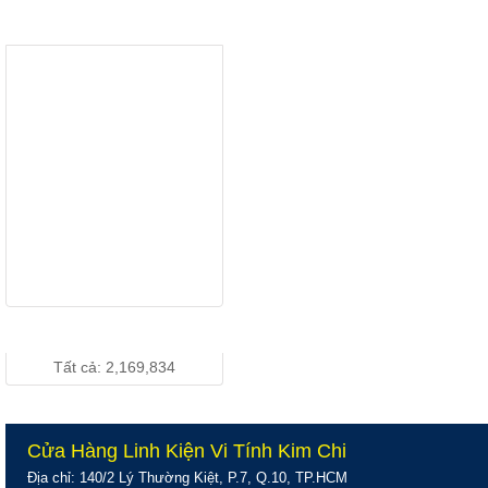
LENOVO
THƯƠNG HIỆU
D186wA Wide -
Giá: Vui lòng gọi...
Chính Hãng
LCD 19" DELL
1910 Wide
Chính Hãng
Giá: Vui lòng gọi...
LCD 19 inch
DELL 190S
Vuông Chính
Giá: Vui lòng gọi...
Hãng
THỐNG KÊ TRUY CẬP
Tất cả: 2,169,834
Cửa Hàng Linh Kiện Vi Tính Kim Chi
Địa chỉ: 140/2 Lý Thường Kiệt, P.7, Q.10, TP.HCM