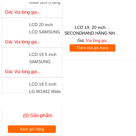
Công Ty)
Giá: Vui lòng gọi...
LCD 20 inch
LCD SAMSUNG
LCD 19, 20 inch…
S20B300B - LED
SECONDHAND HÀNG NHẬT
Giá: Vui lòng gọi...
GOOD - giá cực tốt
Giá:
Vui lòng gọi...
LCD 18.5 inch
Thêm vào giỏ hàng
SAMSUNG
S19A150 - LED
Giá: Vui lòng gọi...
có cổng DVI
LCD 18.5 inch
LG W1942 Wide
Chính Hãng
Giá: Vui lòng gọi...
GIỎ HÀNG
LCD 18.5”
LENOVO
(0) Sản phẩm
D186wA Wide -
Giá: Vui lòng gọi...
Chính Hãng
Xem giỏ hàng