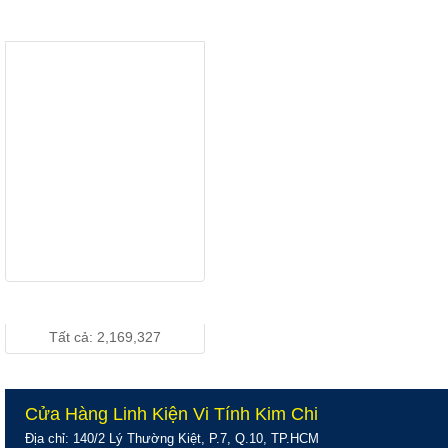
LCD 19" DELL
THƯƠNG HIỆU
1910 Wide
Chính Hãng
Giá: Vui lòng gọi...
LCD 19 inch
DELL 190S
Vuông Chính
Giá: Vui lòng gọi...
Hãng
LCD 19 inch
DELL Vuông Box
( Hàng Công Ty
Giá: Vui lòng gọi...
)
THỐNG KÊ TRUY CẬP
Tất cả: 2,169,327
Cửa Hàng Linh Kiện Vi Tính Kim Chi
Địa chỉ: 140/2 Lý Thường Kiệt, P.7, Q.10, TP.HCM