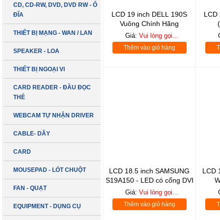
CD, CD-RW, DVD, DVD RW - Ổ
LCD 19 inch DELL 190S
LCD 
ĐĨA
Vuông Chính Hãng
THIẾT BỊ MẠNG - WAN / LAN
Giá:
Vui lòng gọi...
Thêm vào giỏ hàng
T
SPEAKER - LOA
THIẾT BỊ NGOẠI VI
CARD READER - ĐẦU ĐỌC
THẺ
WEBCAM TỰ NHẬN DRIVER
CABLE- DÂY
CARD
MOUSEPAD - LÓT CHUỘT
LCD 18.5 inch SAMSUNG
LCD 
S19A150 - LED có cổng DVI
W
FAN - QUẠT
Giá:
Vui lòng gọi...
Thêm vào giỏ hàng
T
EQUIPMENT - DỤNG CỤ