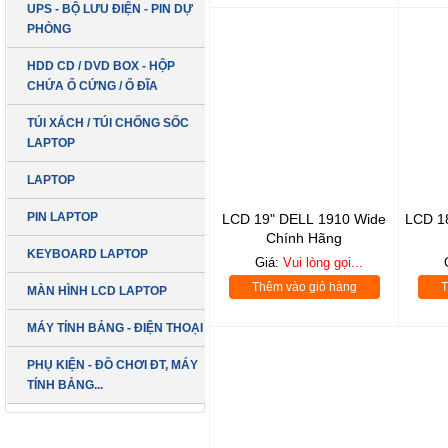
UPS - BỘ LƯU ĐIỆN - PIN DỰ
PHÒNG
HDD CD / DVD BOX - HỘP
CHỨA Ổ CỨNG / Ổ ĐĨA
TÚI XÁCH / TÚI CHỐNG SỐC
LAPTOP
LAPTOP
PIN LAPTOP
LCD 19" DELL 1910 Wide
LCD 1
Chính Hãng
KEYBOARD LAPTOP
Giá:
Vui lòng gọi...
Thêm vào giỏ hàng
T
MÀN HÌNH LCD LAPTOP
MÁY TÍNH BẢNG - ĐIỆN THOẠI
PHỤ KIỆN - ĐỒ CHƠI ĐT, MÁY
TÍNH BẢNG...
LCD 22” DELL
Wide Box (Hàng
SẢN PHẨM MỚI