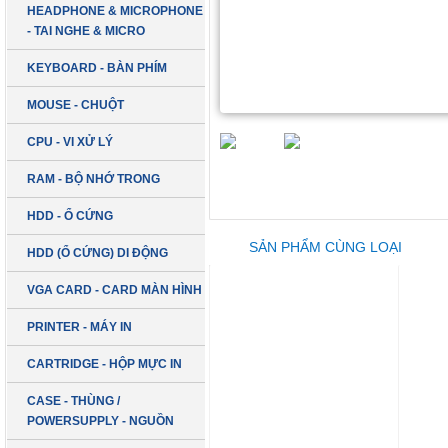
HEADPHONE & MICROPHONE
- TAI NGHE & MICRO
KEYBOARD - BÀN PHÍM
MOUSE - CHUỘT
CPU - VI XỬ LÝ
RAM - BỘ NHỚ TRONG
HDD - Ổ CỨNG
SẢN PHẨM CÙNG LOẠI
HDD (Ổ CỨNG) DI ĐỘNG
VGA CARD - CARD MÀN HÌNH
PRINTER - MÁY IN
CARTRIDGE - HỘP MỰC IN
CASE - THÙNG /
POWERSUPPLY - NGUỒN