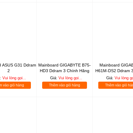
d ASUS G31 Ddram
Mainboard GIGABYTE B75-
Mainboard GIGA
2
HD3 Ddram 3 Chính Hãng
H61M-DS2 Ddram 3
Hãng
á:
Vui lòng gọi...
Giá:
Vui lòng gọi...
Giá:
Vui lòng gọ
m vào giỏ hàng
Thêm vào giỏ hàng
Thêm vào giỏ hà