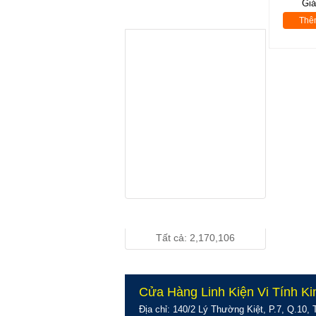
Gi
THƯƠNG HIỆU
LENOVO
Thê
D186wA Wide -
Giá: Vui lòng gọi...
Chính Hãng
LCD 19" DELL
1910 Wide
Chính Hãng
Giá: Vui lòng gọi...
LCD 19 inch
DELL 190S
Vuông Chính
Giá: Vui lòng gọi...
Hãng
THỐNG KÊ TRUY CẬP
Tất cả: 2,170,106
Cửa Hàng Linh Kiện Vi Tính Ki
Địa chỉ: 140/2 Lý Thường Kiệt, P.7, Q.10