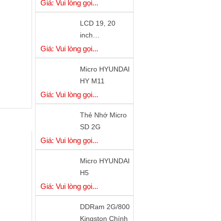
LCD 19, 20
inch…
SECONDHAND
Giá: Vui lòng gọi...
HÀNG NHẬT
Micro HYUNDAI
GOOD - giá cực
HY M11
tốt
Giá: Vui lòng gọi...
Thẻ Nhớ Micro
SD 2G
Giá: Vui lòng gọi...
Micro HYUNDAI
H5
Giá: Vui lòng gọi...
DDRam 2G/800
Kingston Chính
Hãng
Giá: Vui lòng gọi...