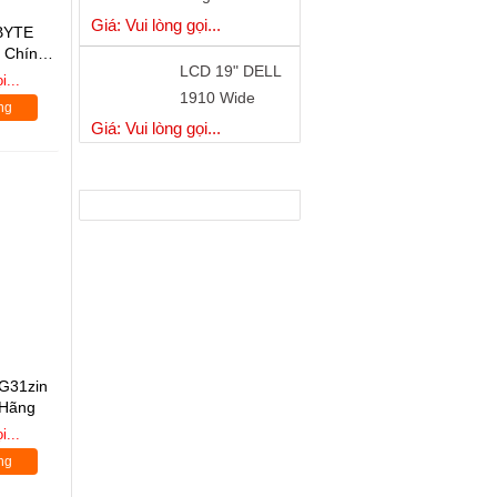
BYTE
LCD 19" DELL
 Chính
1910 Wide
i...
Chính Hãng
Giá: Vui lòng gọi...
ng
Mainboard
GIGABYTE B75-
NHÀ PHÂN PHỐI
D3H Ddram 3
Giá: Vui lòng gọi...
Chính Hãng
G31zin
 Hãng
i...
ng