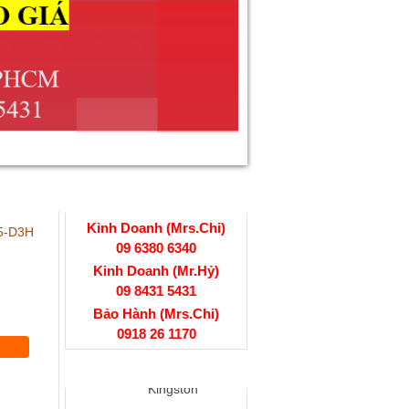
HỖ TRỢ TRỰC TUYẾN
Kinh Doanh (Mrs.Chi)
5-D3H
09 6380 6340
Kinh Doanh (Mr.Hỷ)
09 8431 5431
Bảo Hành (Mrs.Chi)
0918 26 1170
Thẻ Nhớ SD
Kingston
SẢN PHẨM XEM NHIỀU
16G Chính Hãng
Giá: Vui lòng gọi...