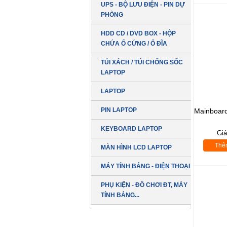
UPS - BỘ LƯU ĐIỆN - PIN DỰ
PHÒNG
HDD CD / DVD BOX - HỘP
CHỨA Ổ CỨNG / Ổ ĐĨA
TÚI XÁCH / TÚI CHỐNG SỐC
LAPTOP
LAPTOP
PIN LAPTOP
Mainboar
KEYBOARD LAPTOP
Gi
Thê
MÀN HÌNH LCD LAPTOP
MÁY TÍNH BẢNG - ĐIỆN THOẠI
PHỤ KIỆN - ĐỒ CHƠI ĐT, MÁY
TÍNH BẢNG...
LCD 19 inch
DELL Vuông Box
SẢN PHẨM MỚI