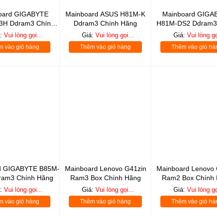
oard GIGABYTE
Mainboard ASUS H81M-K
Mainboard GIGA
3H Ddram3 Chính
Ddram3 Chính Hãng
H81M-DS2 Ddram3
Hãng
Hãng
á:
Vui lòng gọi...
Giá:
Vui lòng gọi...
Giá:
Vui lòng gọ
m vào giỏ hàng
Thêm vào giỏ hàng
Thêm vào giỏ hà
d GIGABYTE B85M-
Mainboard Lenovo G41zin
Mainboard Lenovo 
ram3 Chính Hãng
Ram3 Box Chính Hãng
Ram2 Box Chính
á:
Vui lòng gọi...
Giá:
Vui lòng gọi...
Giá:
Vui lòng gọ
m vào giỏ hàng
Thêm vào giỏ hàng
Thêm vào giỏ hà