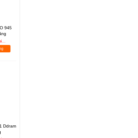
O 945
ãng
i...
ng
1 Ddram
g