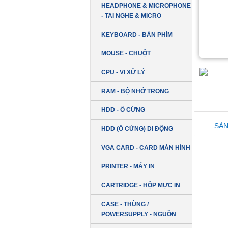
HEADPHONE & MICROPHONE
- TAI NGHE & MICRO
KEYBOARD - BÀN PHÍM
MOUSE - CHUỘT
CPU - VI XỬ LÝ
RAM - BỘ NHỚ TRONG
HDD - Ổ CỨNG
SẢN
HDD (Ổ CỨNG) DI ĐỘNG
VGA CARD - CARD MÀN HÌNH
PRINTER - MÁY IN
CARTRIDGE - HỘP MỰC IN
CASE - THÙNG /
POWERSUPPLY - NGUỒN