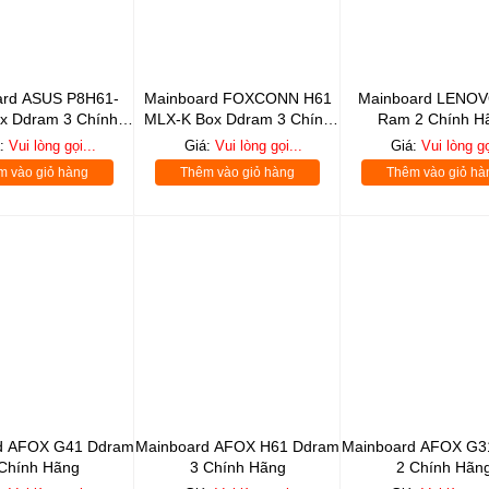
ard ASUS P8H61-
Mainboard FOXCONN H61
Mainboard LENOV
x Ddram 3 Chính
MLX-K Box Ddram 3 Chính
Ram 2 Chính H
Hãng
Hãng
á:
Vui lòng gọi...
Giá:
Vui lòng gọi...
Giá:
Vui lòng gọ
m vào giỏ hàng
Thêm vào giỏ hàng
Thêm vào giỏ hà
d AFOX G41 Ddram
Mainboard AFOX H61 Ddram
Mainboard AFOX G3
Chính Hãng
3 Chính Hãng
2 Chính Hãn