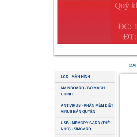
DANH MỤC SẢN PHẨM
MAI
LCD - MÀN HÌNH
MAINBOARD - BO MẠCH
CHÍNH
ANTIVIRUS - PHẦN MỀM DIỆT
VIRUS BẢN QUYỀN
USB - MEMORY CARD (THẺ
NHỚ) - SIMCARD