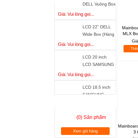
( Hàng Công Ty
Giá: Vui lòng gọi...
)
LCD 22” DELL
Wide Box (Hàng
Mainbo
Công Ty)
Giá: Vui lòng gọi...
MLX Bo
Gi
LCD 20 inch
Thê
LCD SAMSUNG
S20B300B - LED
Giá: Vui lòng gọi...
LCD 18.5 inch
SAMSUNG
S19A150 - LED
Giá: Vui lòng gọi...
có cổng DVI
GIỎ HÀNG
LCD 18.5 inch
LG W1942 Wide
(0) Sản phẩm
Chính Hãng
Giá: Vui lòng gọi...
Mainboar
Xem giỏ hàng
3 
LCD 18.5”