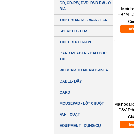
CD, CD-RW, DVD, DVD RW - Ổ
Mainb
ĐĨA
H97M-D
THIẾT BỊ MẠNG - WAN / LAN
Gi
Thê
SPEAKER - LOA
THIẾT BỊ NGOẠI VI
CARD READER - ĐẦU ĐỌC
THẺ
WEBCAM TỰ NHẬN DRIVER
CABLE- DÂY
CARD
MOUSEPAD - LÓT CHUỘT
Mainboar
D3V Dd
FAN - QUẠT
Gi
Thê
EQUIPMENT - DỤNG CỤ