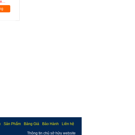
i...
ng
u
Sản Phẩm
Bảng Giá
Bảo Hành
Liên hệ
Thông tin chủ sở hửu website