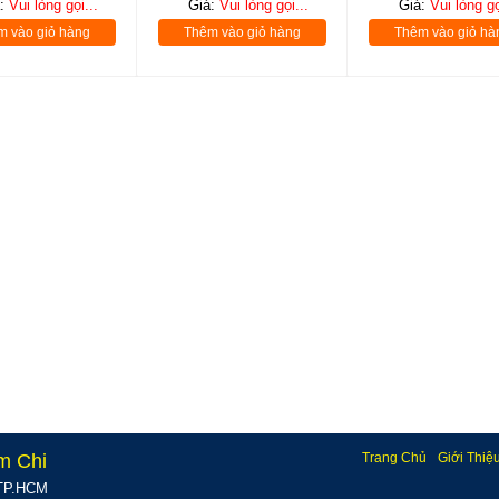
á:
Vui lòng gọi...
Giá:
Vui lòng gọi...
Giá:
Vui lòng gọ
m vào giỏ hàng
Thêm vào giỏ hàng
Thêm vào giỏ hà
m Chi
Trang Chủ
Giới Thiệ
, TP.HCM