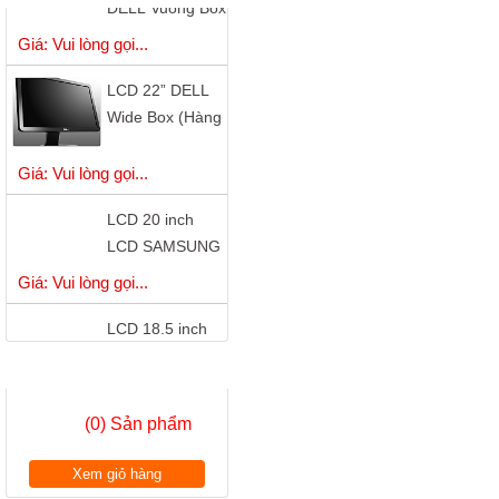
( Hàng Công Ty
Giá: Vui lòng gọi...
)
LCD 22” DELL
Wide Box (Hàng
Công Ty)
Giá: Vui lòng gọi...
LCD 20 inch
LCD SAMSUNG
S20B300B - LED
Giá: Vui lòng gọi...
LCD 18.5 inch
SAMSUNG
S19A150 - LED
Giá: Vui lòng gọi...
GIỎ HÀNG
có cổng DVI
LCD 18.5 inch
(0) Sản phẩm
LG W1942 Wide
Chính Hãng
Giá: Vui lòng gọi...
Xem giỏ hàng