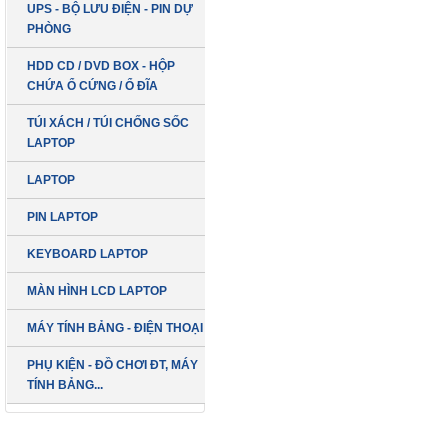
UPS - BỘ LƯU ĐIỆN - PIN DỰ
PHÒNG
HDD CD / DVD BOX - HỘP
CHỨA Ổ CỨNG / Ổ ĐĨA
TÚI XÁCH / TÚI CHỐNG SỐC
LAPTOP
LAPTOP
PIN LAPTOP
KEYBOARD LAPTOP
MÀN HÌNH LCD LAPTOP
MÁY TÍNH BẢNG - ĐIỆN THOẠI
PHỤ KIỆN - ĐỒ CHƠI ĐT, MÁY
TÍNH BẢNG...
LCD 19 inch
DELL Vuông Box
SẢN PHẨM MỚI