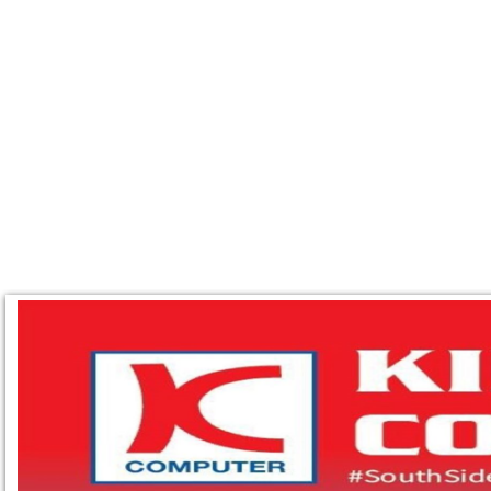
TRANG CHỦ
GIỚI THIỆU
SẢN PHẨM
BẢNG BÁO GI