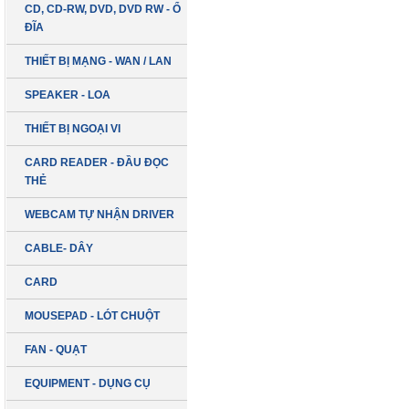
CD, CD-RW, DVD, DVD RW - Ổ
ĐĨA
THIẾT BỊ MẠNG - WAN / LAN
SPEAKER - LOA
THIẾT BỊ NGOẠI VI
CARD READER - ĐẦU ĐỌC
THẺ
WEBCAM TỰ NHẬN DRIVER
CABLE- DÂY
CARD
MOUSEPAD - LÓT CHUỘT
FAN - QUẠT
EQUIPMENT - DỤNG CỤ