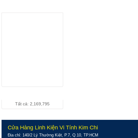
LENOVO
THƯƠNG HIỆU
D186wA Wide -
Giá: Vui lòng gọi...
Chính Hãng
LCD 19" DELL
1910 Wide
Chính Hãng
Giá: Vui lòng gọi...
LCD 19 inch
DELL 190S
Vuông Chính
Giá: Vui lòng gọi...
Hãng
THỐNG KÊ TRUY CẬP
Tất cả: 2,169,795
Cửa Hàng Linh Kiện Vi Tính Kim Chi
Địa chỉ: 140/2 Lý Thường Kiệt, P.7, Q.10, TP.HCM