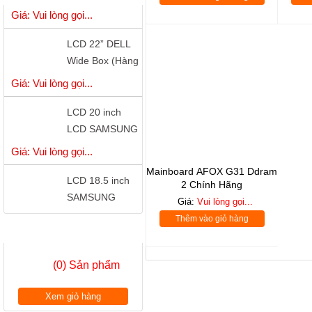
)
LCD 22” DELL
Wide Box (Hàng
Công Ty)
Giá: Vui lòng gọi...
LCD 20 inch
LCD SAMSUNG
S20B300B - LED
Giá: Vui lòng gọi...
LCD 18.5 inch
Mainboard AFOX G31 Ddram
SAMSUNG
2 Chính Hãng
S19A150 - LED
Giá:
Vui lòng gọi...
Giá: Vui lòng gọi...
có cổng DVI
Thêm vào giỏ hàng
GIỎ HÀNG
LCD 18.5 inch
LG W1942 Wide
(0) Sản phẩm
Chính Hãng
Giá: Vui lòng gọi...
Xem giỏ hàng
LCD 18.5”