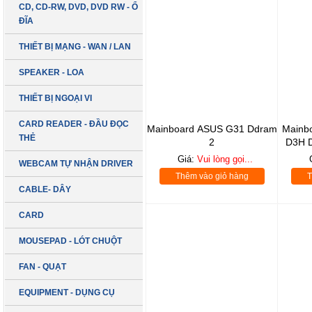
CD, CD-RW, DVD, DVD RW - Ổ
ĐĨA
THIẾT BỊ MẠNG - WAN / LAN
SPEAKER - LOA
THIẾT BỊ NGOẠI VI
CARD READER - ĐẦU ĐỌC
Mainboard ASUS G31 Ddram
Mainb
THẺ
2
D3H D
Giá:
Vui lòng gọi...
WEBCAM TỰ NHẬN DRIVER
Thêm vào giỏ hàng
T
CABLE- DÂY
CARD
MOUSEPAD - LÓT CHUỘT
FAN - QUẠT
EQUIPMENT - DỤNG CỤ