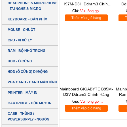
HEADPHONE & MICROPHONE
H97M-D3H Ddram3 Chính
Dd
- TAI NGHE & MICRO
Hãng
Giá:
Vui lòng gọi...
Thêm vào giỏ hàng
T
KEYBOARD - BÀN PHÍM
MOUSE - CHUỘT
CPU - VI XỬ LÝ
RAM - BỘ NHỚ TRONG
HDD - Ổ CỨNG
HDD (Ổ CỨNG) DI ĐỘNG
VGA CARD - CARD MÀN HÌNH
Mainboard GIGABYTE B85M-
Mainb
PRINTER - MÁY IN
D3V Ddram3 Chính Hãng
Ram
Giá:
Vui lòng gọi...
CARTRIDGE - HỘP MỰC IN
Thêm vào giỏ hàng
T
CASE - THÙNG /
POWERSUPPLY - NGUỒN