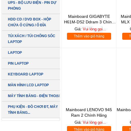
UPS - BỘ LƯU ĐIỆN - PIN DỰ
PHÒNG
Mainboard GIGABYTE
Main
HDD CD / DVD BOX - HỘP
H61M-DS2 Ddram 3 Chính
MLX 
CHỨA Ổ CỨNG / Ổ ĐĨA
Hãng
Giá:
Vui lòng gọi...
TÚI XÁCH / TÚI CHỐNG SỐC
Thêm vào giỏ hàng
T
LAPTOP
LAPTOP
PIN LAPTOP
KEYBOARD LAPTOP
MÀN HÌNH LCD LAPTOP
MÁY TÍNH BẢNG - ĐIỆN THOẠI
PHỤ KIỆN - ĐỒ CHƠI ĐT, MÁY
Mainboard LENOVO 945
Mainbo
TÍNH BẢNG...
LCD 19 inch
Ram 2 Chính Hãng
DELL Vuông Box
Giá:
Vui lòng gọi...
SẢN PHẨM MỚI
( Hàng Công Ty
Thêm vào giỏ hàng
T
Giá: Vui lòng gọi...