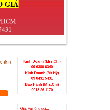
HỖ TRỢ TRỰC TUYẾN
Kinh Doanh (Mrs.Chi)
 CHÍNH
09 6380 6340
Kinh Doanh (Mr.Hỷ)
09 8431 5431
Bảo Hành (Mrs.Chi)
Thẻ Nhớ SD
0918 26 1170
Kingston
SẢN PHẨM XEM NHIỀU
16G Chính Hãng
Giá: Vui lòng gọi...