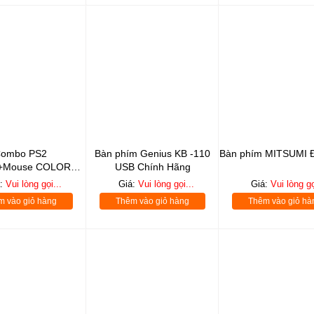
ombo PS2
Bàn phím Genius KB -110
Bàn phím MITSUMI 
+Mouse COLORVIS
USB Chính Hãng
chuyên dùng cho
á:
Vui lòng gọi...
Giá:
Vui lòng gọi...
Giá:
Vui lòng gọ
hòng NET.
m vào giỏ hàng
Thêm vào giỏ hàng
Thêm vào giỏ hà