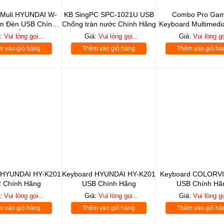
Muli HYUNDAI W-
KB SingPC SPC-1021U USB
Combo Pro Gam
m Đèn USB Chính
Chống tràn nước Chính Hãng
Keyboard Multimedi
 CHUYÊN GAME
bay chữ, chống tràn
á:
Vui lòng gọi...
Giá:
Vui lòng gọi...
Giá:
Vui lòng gọ
Mouse JEWAY 8803 
m vào giỏ hàng
Thêm vào giỏ hàng
Thêm vào giỏ hà
 HYUNDAI HY-K201
Keyboard HYUNDAI HY-K201
Keyboard COLORVI
 Chính Hãng
USB Chính Hãng
USB Chính Hã
á:
Vui lòng gọi...
Giá:
Vui lòng gọi...
Giá:
Vui lòng gọ
m vào giỏ hàng
Thêm vào giỏ hàng
Thêm vào giỏ hà