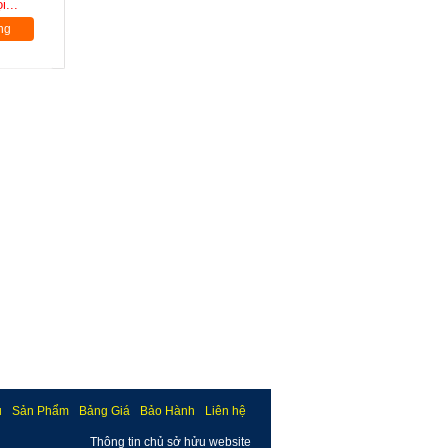
i...
ng
u
Sản Phẩm
Bảng Giá
Bảo Hành
Liên hệ
Thông tin chủ sở hửu website