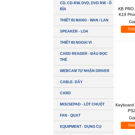
CD, CD-RW, DVD, DVD RW - Ổ
KB PRO 
ĐĨA
K19 Phí
Hãng
THIẾT BỊ MẠNG - WAN / LAN
Gi
Thê
SPEAKER - LOA
THIẾT BỊ NGOẠI VI
CARD READER - ĐẦU ĐỌC
THẺ
WEBCAM TỰ NHẬN DRIVER
CABLE- DÂY
CARD
MOUSEPAD - LÓT CHUỘT
Keyboard
PS2
FAN - QUẠT
Gi
Thê
EQUIPMENT - DỤNG CỤ