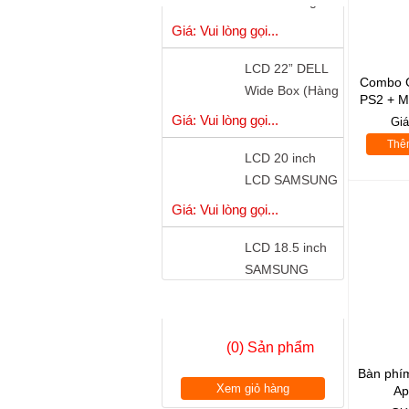
)
LCD 22” DELL
Wide Box (Hàng
Công Ty)
Combo 
Giá: Vui lòng gọi...
PS2 + 
Gi
LCD 20 inch
Thê
LCD SAMSUNG
S20B300B - LED
Giá: Vui lòng gọi...
LCD 18.5 inch
SAMSUNG
S19A150 - LED
Giá: Vui lòng gọi...
có cổng DVI
GIỎ HÀNG
LCD 18.5 inch
LG W1942 Wide
(0) Sản phẩm
Chính Hãng
Giá: Vui lòng gọi...
Bàn phí
Xem giỏ hàng
Ap
LCD 18.5”