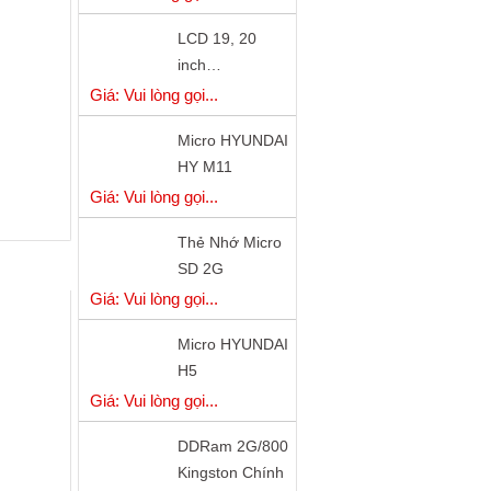
LCD 19, 20
inch…
SECONDHAND
Giá: Vui lòng gọi...
HÀNG NHẬT
Micro HYUNDAI
GOOD - giá cực
HY M11
tốt
Giá: Vui lòng gọi...
Thẻ Nhớ Micro
SD 2G
Giá: Vui lòng gọi...
Micro HYUNDAI
H5
Giá: Vui lòng gọi...
DDRam 2G/800
Kingston Chính
Hãng
Giá: Vui lòng gọi...