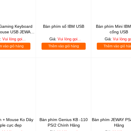
Gaming Keyboard
Bàn phím số IBM USB
Bàn phím Mini IB
Mouse USB JEWAY
cổng USB
8225
á:
Vui lòng gọi...
Giá:
Vui lòng gọi...
Giá:
Vui lòng gọ
m vào giỏ hàng
Thêm vào giỏ hàng
Thêm vào giỏ hà
m + Mouse Ko Dây
Bàn phím Genius KB -110
Bàn phím JEWAY PS/
ple cực đẹp
PS/2 Chính Hãng
Hãng