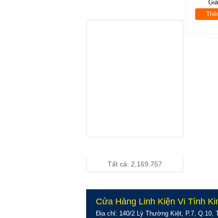
Gi
LENOVO
THƯƠNG HIỆU
Thê
D186wA Wide -
Giá: Vui lòng gọi...
Chính Hãng
LCD 19" DELL
1910 Wide
Chính Hãng
Giá: Vui lòng gọi...
LCD 19 inch
DELL 190S
Vuông Chính
Giá: Vui lòng gọi...
Hãng
THỐNG KÊ TRUY CẬP
Tất cả: 2,169,757
Cửa Hàng Linh Kiện Vi Tính Ki
Địa chỉ: 140/2 Lý Thường Kiệt, P.7, Q.10