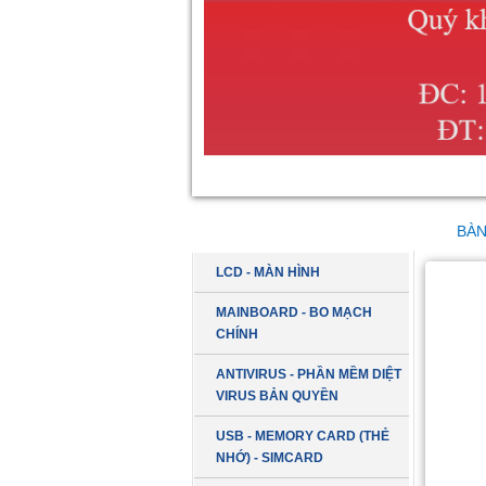
DANH MỤC SẢN PHẨM
BÀN
LCD - MÀN HÌNH
MAINBOARD - BO MẠCH
CHÍNH
ANTIVIRUS - PHẦN MỀM DIỆT
VIRUS BẢN QUYỀN
USB - MEMORY CARD (THẺ
NHỚ) - SIMCARD