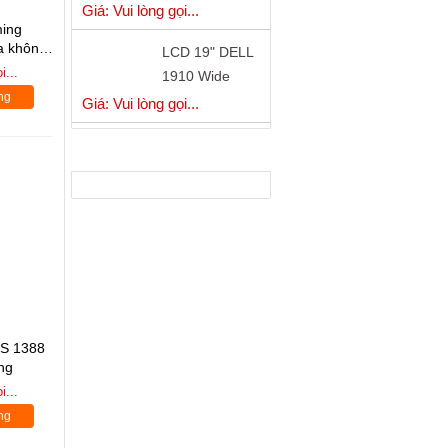
LCD 19" DELL
ing
1910 Wide
a không
Chính Hãng
 nước +
Giá: Vui lòng gọi...
i...
cực đẹp
ng
Mainboard
GIGABYTE B75-
NHÀ PHÂN PHỐI
D3H Ddram 3
Giá: Vui lòng gọi...
Chính Hãng
S 1388
ng
i...
ng