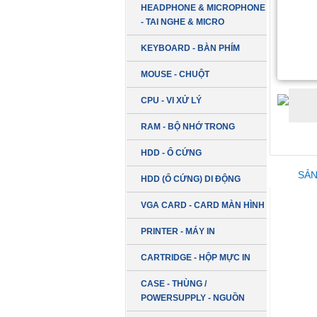
HEADPHONE & MICROPHONE
- TAI NGHE & MICRO
KEYBOARD - BÀN PHÍM
MOUSE - CHUỘT
CPU - VI XỬ LÝ
RAM - BỘ NHỚ TRONG
HDD - Ổ CỨNG
SẢN
HDD (Ổ CỨNG) DI ĐỘNG
VGA CARD - CARD MÀN HÌNH
PRINTER - MÁY IN
CARTRIDGE - HỘP MỰC IN
CASE - THÙNG /
POWERSUPPLY - NGUỒN