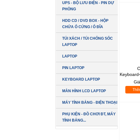
UPS - BỘ LƯU ĐIỆN - PIN DỰ
PHÒNG
HDD CD / DVD BOX - HỘP
CHỨA Ổ CỨNG / Ổ ĐĨA
TÚI XÁCH / TÚI CHỐNG SỐC
LAPTOP
LAPTOP
PIN LAPTOP
C
Keyboard
KEYBOARD LAPTOP
8888, 
Gi
p
Thê
MÀN HÌNH LCD LAPTOP
MÁY TÍNH BẢNG - ĐIỆN THOẠI
PHỤ KIỆN - ĐỒ CHƠI ĐT, MÁY
TÍNH BẢNG...
LCD 19 inch
DELL Vuông Box
SẢN PHẨM MỚI
( Hàng Công Ty
Giá: Vui lòng gọi...