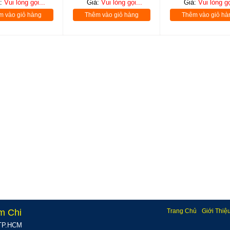
á:
Vui lòng gọi...
Giá:
Vui lòng gọi...
Giá:
Vui lòng gọ
m vào giỏ hàng
Thêm vào giỏ hàng
Thêm vào giỏ hà
m Chi
Trang Chủ
Giới Thiệ
, TP.HCM