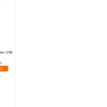
Đen USB
i...
ng