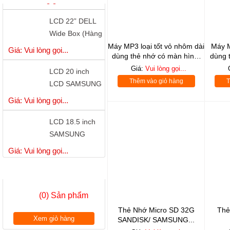
LCD 22” DELL
Wide Box (Hàng
Công Ty)
Giá: Vui lòng gọi...
Máy MP3 loại tốt vỏ nhôm dài
Máy M
dùng thẻ nhớ có màn hình,
dùng 
LCD 20 inch
loa ngoài
Giá:
Vui lòng gọi...
LCD SAMSUNG
Thêm vào giỏ hàng
T
S20B300B - LED
Giá: Vui lòng gọi...
LCD 18.5 inch
SAMSUNG
S19A150 - LED
Giá: Vui lòng gọi...
có cổng DVI
LCD 18.5 inch
GIỎ HÀNG
LG W1942 Wide
Chính Hãng
Giá: Vui lòng gọi...
(0) Sản phẩm
Thẻ Nhớ Micro SD 32G
Thẻ
LCD 18.5”
Xem giỏ hàng
SANDISK/ SAMSUNG...
LENOVO