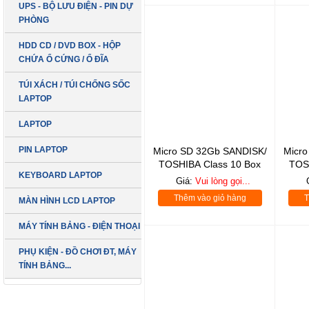
UPS - BỘ LƯU ĐIỆN - PIN DỰ
PHÒNG
HDD CD / DVD BOX - HỘP
CHỨA Ổ CỨNG / Ổ ĐĨA
TÚI XÁCH / TÚI CHỐNG SỐC
LAPTOP
LAPTOP
PIN LAPTOP
Micro SD 32Gb SANDISK/
Micr
TOSHIBA Class 10 Box
TOS
KEYBOARD LAPTOP
Giá:
Vui lòng gọi...
Thêm vào giỏ hàng
T
MÀN HÌNH LCD LAPTOP
MÁY TÍNH BẢNG - ĐIỆN THOẠI
PHỤ KIỆN - ĐỒ CHƠI ĐT, MÁY
TÍNH BẢNG...
SẢN PHẨM MỚI