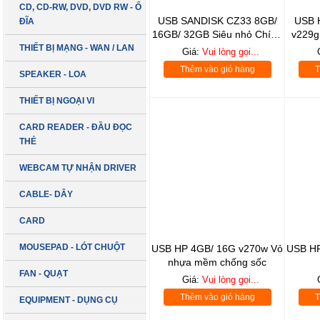
CD, CD-RW, DVD, DVD RW - Ổ
USB SANDISK CZ33 8GB/
USB 
ĐĨA
16GB/ 32GB Siêu nhỏ Chính
v229g 
Hãng
THIẾT BỊ MẠNG - WAN / LAN
Giá:
Vui lòng gọi...
Thêm vào giỏ hàng
T
SPEAKER - LOA
THIẾT BỊ NGOẠI VI
CARD READER - ĐẦU ĐỌC
THẺ
WEBCAM TỰ NHẬN DRIVER
CABLE- DÂY
CARD
MOUSEPAD - LÓT CHUỘT
USB HP 4GB/ 16G v270w Vỏ
USB HP
nhựa mềm chống sốc
FAN - QUẠT
Giá:
Vui lòng gọi...
Thêm vào giỏ hàng
T
EQUIPMENT - DỤNG CỤ