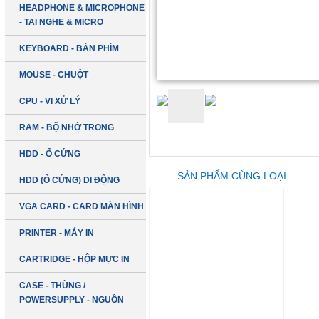
HEADPHONE & MICROPHONE
- TAI NGHE & MICRO
KEYBOARD - BÀN PHÍM
MOUSE - CHUỘT
CPU - VI XỬ LÝ
RAM - BỘ NHỚ TRONG
HDD - Ổ CỨNG
SẢN PHẨM CÙNG LOẠI
HDD (Ổ CỨNG) DI ĐỘNG
VGA CARD - CARD MÀN HÌNH
PRINTER - MÁY IN
CARTRIDGE - HỘP MỰC IN
CASE - THÙNG /
POWERSUPPLY - NGUỒN