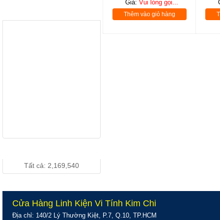
Giá:
Vui lòng gọi...
D186wA Wide -
Giá: Vui lòng gọi...
THƯƠNG HIỆU
Thêm vào giỏ hàng
T
Chính Hãng
LCD 19" DELL
1910 Wide
Chính Hãng
Giá: Vui lòng gọi...
LCD 19 inch
DELL 190S
Vuông Chính
Giá: Vui lòng gọi...
Hãng
LCD 19 inch
DELL Vuông Box
THỐNG KÊ TRUY CẬP
( Hàng Công Ty
Giá: Vui lòng gọi...
)
Tất cả: 2,169,540
Cửa Hàng Linh Kiện Vi Tính Kim Chi
Địa chỉ: 140/2 Lý Thường Kiệt, P.7, Q.10, TP.HCM