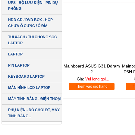
UPS - BỘ LƯU ĐIỆN - PIN DỰ
PHÒNG
HDD CD / DVD BOX - HỘP
CHỨA Ổ CỨNG / Ổ ĐĨA
TÚI XÁCH / TÚI CHỐNG SỐC
LAPTOP
LAPTOP
PIN LAPTOP
Mainboard ASUS G31 Ddram
Mainb
2
D3H D
KEYBOARD LAPTOP
Giá:
Vui lòng gọi...
Thêm vào giỏ hàng
T
MÀN HÌNH LCD LAPTOP
MÁY TÍNH BẢNG - ĐIỆN THOẠI
PHỤ KIỆN - ĐỒ CHƠI ĐT, MÁY
TÍNH BẢNG...
LCD 19 inch
SẢN PHẨM MỚI
DELL Vuông Box