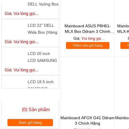
( Hàng Công Ty
Giá: Vui lòng gọi...
)
LCD 22” DELL
Wide Box (Hàng
Mainboard ASUS P8H61-
Main
MLX Box Ddram 3 Chính
MLX-K
Công Ty)
Giá: Vui lòng gọi...
Hãng
Giá:
Vui lòng gọi...
Thêm vào giỏ hàng
T
LCD 20 inch
LCD SAMSUNG
S20B300B - LED
Giá: Vui lòng gọi...
LCD 18.5 inch
SAMSUNG
S19A150 - LED
Giá: Vui lòng gọi...
GIỎ HÀNG
có cổng DVI
LCD 18.5 inch
(0) Sản phẩm
LG W1942 Wide
Chính Hãng
Mainboard AFOX G41 Ddram
Mainbo
Giá: Vui lòng gọi...
Xem giỏ hàng
3 Chính Hãng