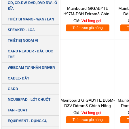
CD, CD-RW, DVD, DVD RW - Ổ
Mainboard GIGABYTE
Main
ĐĨA
H97M-D3H Ddram3 Chính
Dd
Hãng
THIẾT BỊ MẠNG - WAN / LAN
Giá:
Vui lòng gọi...
Thêm vào giỏ hàng
T
SPEAKER - LOA
THIẾT BỊ NGOẠI VI
CARD READER - ĐẦU ĐỌC
THẺ
WEBCAM TỰ NHẬN DRIVER
CABLE- DÂY
CARD
MOUSEPAD - LÓT CHUỘT
Mainboard GIGABYTE B85M-
Mainb
D3V Ddram3 Chính Hãng
Ram
FAN - QUẠT
Giá:
Vui lòng gọi...
Thêm vào giỏ hàng
T
EQUIPMENT - DỤNG CỤ