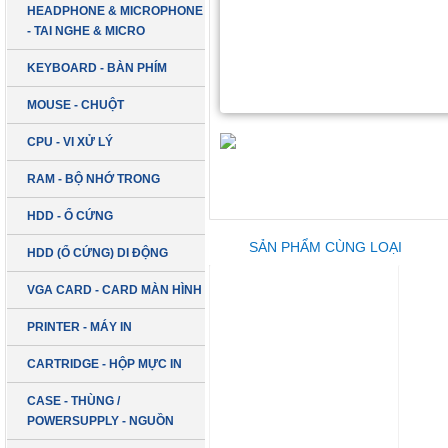
HEADPHONE & MICROPHONE
- TAI NGHE & MICRO
KEYBOARD - BÀN PHÍM
MOUSE - CHUỘT
CPU - VI XỬ LÝ
RAM - BỘ NHỚ TRONG
HDD - Ổ CỨNG
SẢN PHẨM CÙNG LOẠI
HDD (Ổ CỨNG) DI ĐỘNG
VGA CARD - CARD MÀN HÌNH
PRINTER - MÁY IN
CARTRIDGE - HỘP MỰC IN
CASE - THÙNG /
POWERSUPPLY - NGUỒN