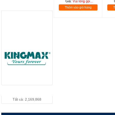
Giá:
Vui lòng gọi...
LCD 18.5”
THƯƠNG HIỆU
Thêm vào giỏ hàng
T
LENOVO
D186wA Wide -
Giá: Vui lòng gọi...
Chính Hãng
LCD 19" DELL
1910 Wide
Chính Hãng
Giá: Vui lòng gọi...
LCD 19 inch
DELL 190S
Vuông Chính
Giá: Vui lòng gọi...
Hãng
THỐNG KÊ TRUY CẬP
Tất cả: 2,169,868