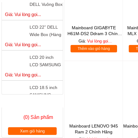
( Hàng Công Ty
Giá: Vui lòng gọi...
)
LCD 22” DELL
Wide Box (Hàng
Mainboard GIGABYTE
Main
H61M-DS2 Ddram 3 Chính
MLX 
Công Ty)
Giá: Vui lòng gọi...
Hãng
Giá:
Vui lòng gọi...
Thêm vào giỏ hàng
T
LCD 20 inch
LCD SAMSUNG
S20B300B - LED
Giá: Vui lòng gọi...
LCD 18.5 inch
SAMSUNG
S19A150 - LED
Giá: Vui lòng gọi...
GIỎ HÀNG
có cổng DVI
LCD 18.5 inch
(0) Sản phẩm
LG W1942 Wide
Chính Hãng
Mainboard LENOVO 945
Mainbo
Giá: Vui lòng gọi...
Xem giỏ hàng
Ram 2 Chính Hãng