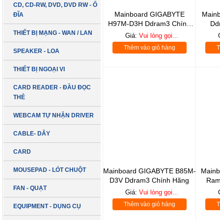
CD, CD-RW, DVD, DVD RW - Ổ
Mainboard GIGABYTE
Main
ĐĨA
H97M-D3H Ddram3 Chính
Dd
Hãng
THIẾT BỊ MẠNG - WAN / LAN
Giá:
Vui lòng gọi...
Thêm vào giỏ hàng
T
SPEAKER - LOA
THIẾT BỊ NGOẠI VI
CARD READER - ĐẦU ĐỌC
THẺ
WEBCAM TỰ NHẬN DRIVER
CABLE- DÂY
CARD
MOUSEPAD - LÓT CHUỘT
Mainboard GIGABYTE B85M-
Mainb
D3V Ddram3 Chính Hãng
Ram
FAN - QUẠT
Giá:
Vui lòng gọi...
Thêm vào giỏ hàng
T
EQUIPMENT - DỤNG CỤ