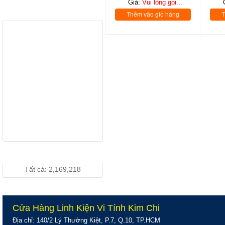
Giá:
Vui lòng gọi...
LCD 18.5”
THƯƠNG HIỆU
Thêm vào giỏ hàng
T
LENOVO
D186wA Wide -
Giá: Vui lòng gọi...
Chính Hãng
LCD 19" DELL
1910 Wide
Chính Hãng
Giá: Vui lòng gọi...
LCD 19 inch
DELL 190S
Vuông Chính
Giá: Vui lòng gọi...
Hãng
THỐNG KÊ TRUY CẬP
Tất cả: 2,169,218
Cửa Hàng Linh Kiện Vi Tính Kim Chi
Địa chỉ: 140/2 Lý Thường Kiệt, P.7, Q.10, TP.HCM