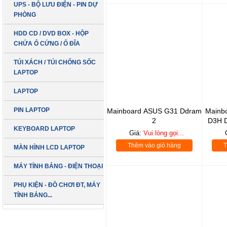
UPS - BỘ LƯU ĐIỆN - PIN DỰ
PHÒNG
HDD CD / DVD BOX - HỘP
CHỨA Ổ CỨNG / Ổ ĐĨA
TÚI XÁCH / TÚI CHỐNG SỐC
LAPTOP
LAPTOP
PIN LAPTOP
Mainboard ASUS G31 Ddram
Mainb
2
D3H D
KEYBOARD LAPTOP
Giá:
Vui lòng gọi...
Thêm vào giỏ hàng
T
MÀN HÌNH LCD LAPTOP
MÁY TÍNH BẢNG - ĐIỆN THOẠI
PHỤ KIỆN - ĐỒ CHƠI ĐT, MÁY
TÍNH BẢNG...
LCD 19 inch
SẢN PHẨM MỚI
DELL Vuông Box