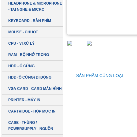
HEADPHONE & MICROPHONE
- TAI NGHE & MICRO
KEYBOARD - BÀN PHÍM
MOUSE - CHUỘT
CPU - VI XỬ LÝ
RAM - BỘ NHỚ TRONG
HDD - Ổ CỨNG
SẢN PHẨM CÙNG LOẠI
HDD (Ổ CỨNG) DI ĐỘNG
VGA CARD - CARD MÀN HÌNH
PRINTER - MÁY IN
CARTRIDGE - HỘP MỰC IN
CASE - THÙNG /
POWERSUPPLY - NGUỒN